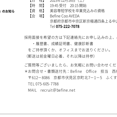
【日 程】
2023年12月16日（土）
【時 間】
19:45 受付 20:15 開始
【資 格】
美容専短学校を卒業見込みの資格
 ☆ のお知ら
【会 場】
Befine Coo AVEDA
京都府京都市中京区新京極通四条上る中之
Tel
075-222-7078
採用面接を希望の方は下記連絡先にお申し込みの上、
・履歴書、成績証明書、健康診断書
をご持参頂くか、オフィスまでお送りください。
（郵送は前金曜日必着、それ以降は持参）
ご質問等ございましたら、お気軽にお問い合わせくだ
＊お問合せ・書類送付先：Befine Office 担当 西
〒612－8086 京都市伏見区京町北7－1－5 ふくす
TEL 075-605-7788
MAIL recruit＠befine.net