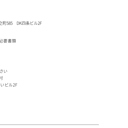
町585 DK四条ビル2F
必要書類
さい
村
いビル2F